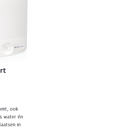
rt
omt, ook
ns water én
laatsen in