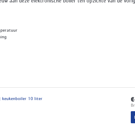
nieuw aan deze elektronische boiler ten opzichte van de vori
mperatuur
ming
 keukenboiler 10 liter
€
Br