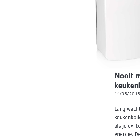
Nooit 
keukenb
14/08/201
Lang wacht
keukenboil
als je cv-
energie. D