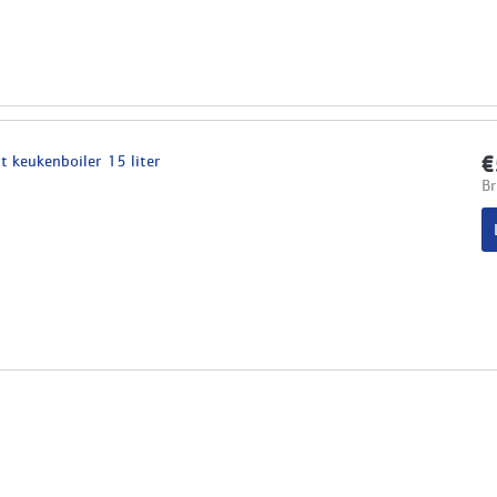
 keukenboiler 15 liter
€
Br