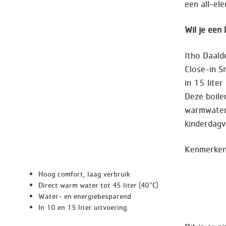
een all-el
Wil je een
Itho Daald
Close-in Sm
in 15 liter
Deze boile
warmwatert
kinderdagv
Kenmerken
Hoog comfort, laag verbruik
Direct warm water tot 45 liter (40°C)
Water- en energiebesparend
In 10 en 15 liter uitvoering