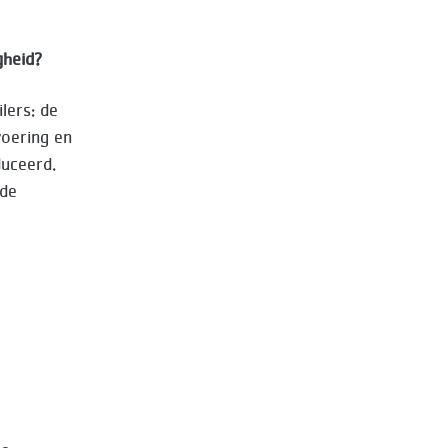
gheid?
lers: de
voering en
duceerd.
 de