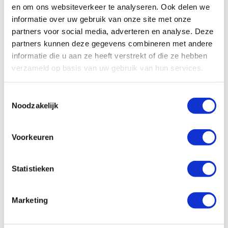
en om ons websiteverkeer te analyseren. Ook delen we
informatie over uw gebruik van onze site met onze
partners voor social media, adverteren en analyse. Deze
partners kunnen deze gegevens combineren met andere
Verpakkingsarm en tijdsefficiënt
informatie die u aan ze heeft verstrekt of die ze hebben
Xander Hagens, algemeen directeur Wasco:
“Als
verzameld op basis van uw gebruik van hun services.
groothandel zien we wat er aan materialen de bouw op
gaat; dat kunnen we met elkaar veel beter doen. Het kan
met minder materialen, minder verpakkingen.”
Toestemmingsselectie
Noodzakelijk
Door sanitair voor te monteren (
prefab
) voor alle
appartementen en kant-en-klare pakketten per woning
Voorkeuren
aan te leveren in verrijdbare boxen (
Volumebox
), is alles
direct klaar voor montage. Op deze wijze realiseren we
een verpakkingsarme bouwplaats. Dit project laat zien dat
Statistieken
het
Brancheplan Verpakkingen
echt werkt. Voor
installateurs en monteurs betekent dit, dat ze geen tijd
verliezen aan transport van materialen en het verwerken
Marketing
van verpakkingen. Zij doen waar zij goed in zijn:
eindmontage. De beperkte hoeveelheid verpakking die