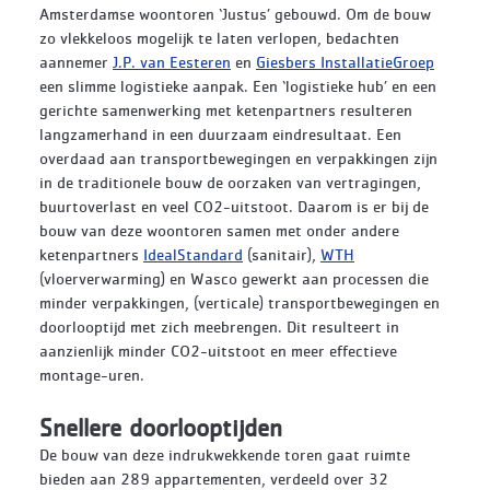
Amsterdamse woontoren ‘Justus’ gebouwd. Om de bouw
zo vlekkeloos mogelijk te laten verlopen, bedachten
aannemer
J.P. van Eesteren
en
Giesbers InstallatieGroep
een slimme logistieke aanpak. Een ‘logistieke hub’ en een
gerichte samenwerking met ketenpartners resulteren
langzamerhand in een duurzaam eindresultaat. Een
overdaad aan transportbewegingen en verpakkingen zijn
in de traditionele bouw de oorzaken van vertragingen,
buurtoverlast en veel CO2-uitstoot. Daarom is er bij de
bouw van deze woontoren samen met onder andere
ketenpartners
IdealStandard
(sanitair),
WTH
(vloerverwarming) en Wasco gewerkt aan processen die
minder verpakkingen, (verticale) transportbewegingen en
doorlooptijd met zich meebrengen. Dit resulteert in
aanzienlijk minder CO2-uitstoot en meer effectieve
montage-uren.
Snellere doorlooptijden
De bouw van deze indrukwekkende toren gaat ruimte
bieden aan 289 appartementen, verdeeld over 32