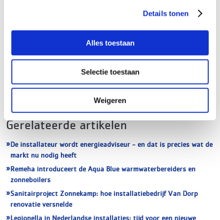
nodig is om sanitair te beschermen tegen beschadiging
gaat regelrecht terug de Volumebox in, om vervolgens zo
Details tonen
milieuvriendelijk mogelijk verwerkt te worden.
Alles toestaan
Tags
Selectie toestaan
Duurzaamheid
Milieu
Prefab
Trend
Weigeren
Gerelateerde artikelen
De installateur wordt energieadviseur - en dat is precies wat de
markt nu nodig heeft
Remeha introduceert de Aqua Blue warmwaterbereiders en
zonneboilers
Sanitairproject Zonnekamp: hoe installatiebedrijf Van Dorp
renovatie versnelde
Legionella in Nederlandse installaties: tijd voor een nieuwe