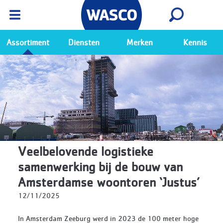
Wasco App
Bekijk
Ga naar de Wasco app
Assortiment
Diensten
Merken
Kennis
Veelbelovende logistieke
samenwerking bij de bouw van
Amsterdamse woontoren ‘Justus’
12/11/2025
In Amsterdam Zeeburg werd in 2023 de 100 meter hoge