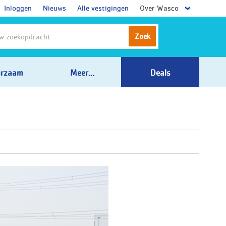
Inloggen
Nieuws
Alle vestigingen
Over Wasco
Zoek
rzaam
Meer...
Deals