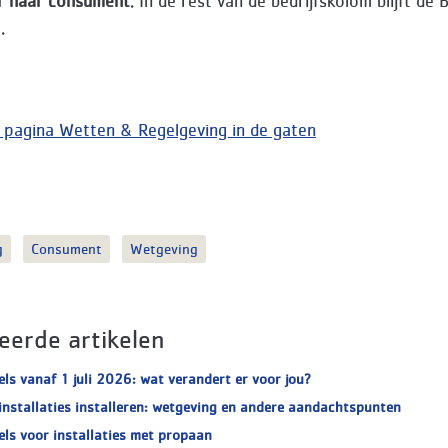
ur naar consument
. In de rest van de bedrijfskolom blijft de
g.
pagina Wetten & Regelgeving in de gaten
g
Consument
Wetgeving
eerde artikelen
ls vanaf 1 juli 2026: wat verandert er voor jou?
installaties installeren: wetgeving en andere aandachtspunten
ls voor installaties met propaan