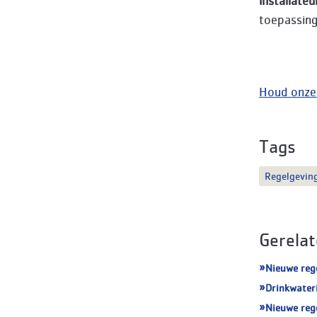
installate
toepassin
Houd onze 
Tags
Regelgevin
Gerelat
Nieuwe rege
Drinkwater
Nieuwe rege