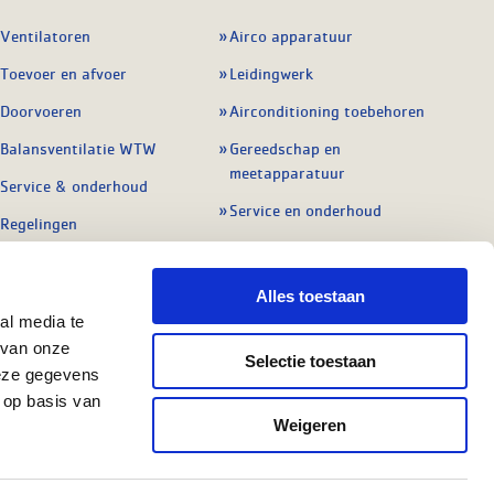
Ventilatoren
Airco apparatuur
Toevoer en afvoer
Leidingwerk
Doorvoeren
Airconditioning toebehoren
Balansventilatie WTW
Gereedschap en
meetapparatuur
Service & onderhoud
Service en onderhoud
Regelingen
Regelapparatuur
Alle ventilatie
Alle koeling
Alles toestaan
al media te
 van onze
Selectie toestaan
deze gegevens
 op basis van
Weigeren
r: NL801603729B01
Copyright Ⓒ 2026 WASCO