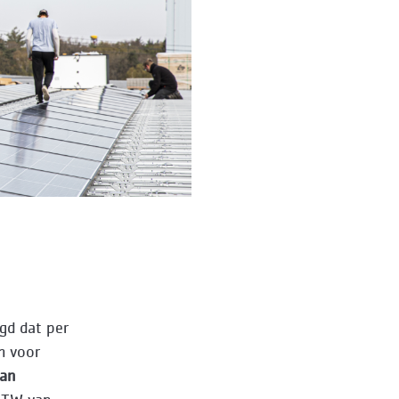
egd dat per
n voor
an