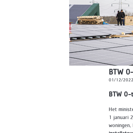
BTW 0-
01/12/202
BTW 0-t
​Het minis
1 januari 
woningen. 