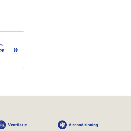
es
rop
Ventilatie
Airconditioning