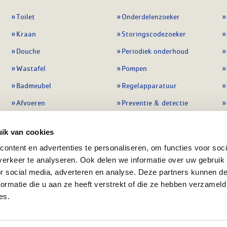
Toilet
Onderdelenzoeker
Kraan
Storingscodezoeker
Douche
Periodiek onderhoud
Wastafel
Pompen
Badmeubel
Regelapparatuur
Afvoeren
Preventie & detectie
Alle sanitair
Alle onderdelen
ik van cookies
ontent en advertenties te personaliseren, om functies voor soci
erkeer te analyseren. Ook delen we informatie over uw gebruik
or social media, adverteren en analyse. Deze partners kunnen 
ormatie die u aan ze heeft verstrekt of die ze hebben verzameld
es.
ment
Algemene voorwaarden
KvK nr: 08055426
BTW n