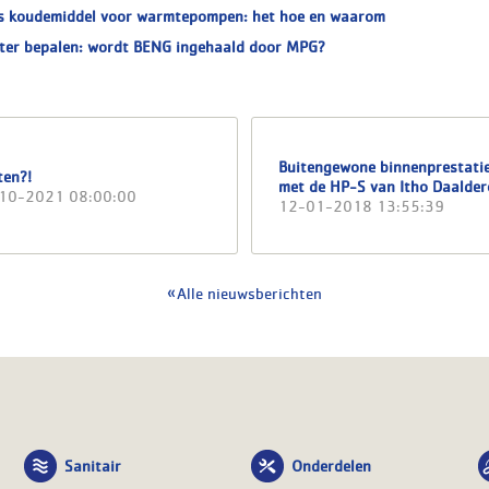
s koudemiddel voor warmtepompen: het hoe en waarom
ter bepalen: wordt BENG ingehaald door MPG?
Buitengewone binnenprestati
ten?!
met de HP-S van Itho Daalde
10-2021 08:00:00
12-01-2018 13:55:39
Alle nieuwsberichten
Sanitair
Onderdelen