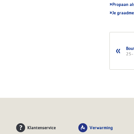
Propaan al
Je graadme
Bou
25-
Klantenservice
Verwarming