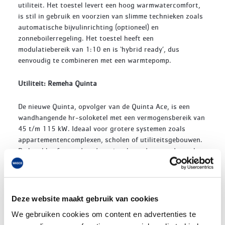
utiliteit. Het toestel levert een hoog warmwatercomfort,
is stil in gebruik en voorzien van slimme technieken zoals
automatische bijvulinrichting (optioneel) en
zonneboilerregeling. Het toestel heeft een
modulatiebereik van 1:10 en is ‘hybrid ready’, dus
eenvoudig te combineren met een warmtepomp.
Utiliteit: Remeha Quinta
De nieuwe Quinta, opvolger van de Quinta Ace, is een
wandhangende hr-soloketel met een vermogensbereik van
45 t/m 115 kW. Ideaal voor grotere systemen zoals
appartementencomplexen, scholen of utiliteitsgebouwen.
De ketel heeft standaard een ingebouwde cascaderegelaar
(tot 4 toestellen) en is ontworpen voor snelle installatie
en betrouwbare werking in zwaardere omgevingen. Vanaf
2026 is het mogelijk om dit toestel om te bouwen naar
100% waterstof.
Deze website maakt gebruik van cookies
We gebruiken cookies om content en advertenties te
Wat hebben deze twee cv-ketels