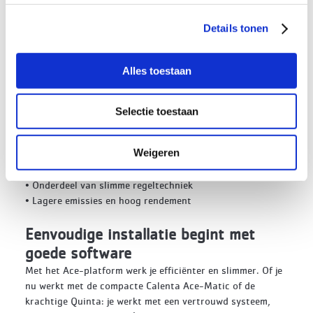
materiaalgebruik en verpakking.
Details tonen
De energietransitie in de pocket
Remeha ontwikkelt haar systemen met het oog op een
Alles toestaan
haalbare toekomst. Daarmee ondersteunen ze de
overgang naar milieuvriendelijkere installaties stap voor
stap; dat brengt verduurzaming voor veel eindgebruikers
Selectie toestaan
eindelijk dichterbij.
Weigeren
• Te gebruiken in hybride systemen
• Waterstofklaar (20% bijmenging)
• Onderdeel van slimme regeltechniek
• Lagere emissies en hoog rendement
Eenvoudige installatie begint met
goede software
Met het Ace-platform werk je efficiënter en slimmer. Of je
nu werkt met de compacte Calenta Ace-Matic of de
krachtige Quinta: je werkt met een vertrouwd systeem,