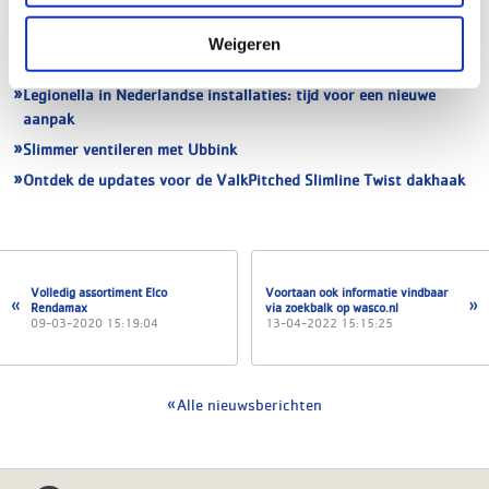
Nu leverbaar: de Remeha qSense Plus thermostaat bedraad!
Remeha introduceert de Aqua Blue warmwaterbereiders en
Weigeren
zonneboilers
Legionella in Nederlandse installaties: tijd voor een nieuwe
aanpak
Slimmer ventileren met Ubbink
Ontdek de updates voor de ValkPitched Slimline Twist dakhaak
Volledig assortiment Elco
Voortaan ook informatie vindbaar
Rendamax
via zoekbalk op wasco.nl
09-03-2020 15:19:04
13-04-2022 15:15:25
Alle nieuwsberichten