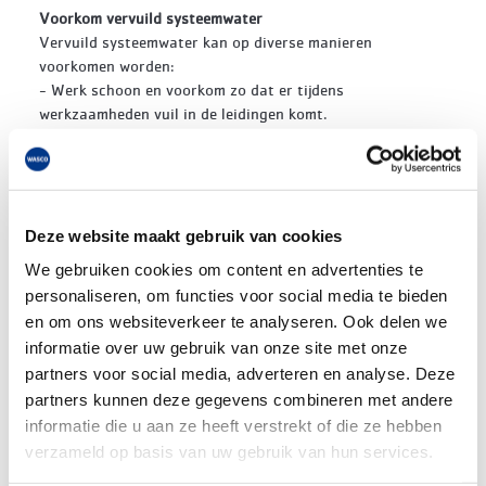
Voorkom vervuild systeemwater
Vervuild systeemwater kan op diverse manieren
voorkomen worden:
- Werk schoon en voorkom zo dat er tijdens
werkzaamheden vuil in de leidingen komt.
- Installeer
lucht- en vuilafscheiders
. Een vuilafscheider
voorkomt dat er roestdeeltjes in de magnetische pomp
komen. Een luchtafscheider verwijdert lucht uit het
systeemwater, zo komen er geen luchtbelletjes in de
installatie. Lucht in het water zorgt voor erosie en dat wil
Deze website maakt gebruik van cookies
je voorkomen.
We gebruiken cookies om content en advertenties te
- Met een magnetische vuilafscheider wordt het uiterst
personaliseren, om functies voor social media te bieden
schadelijke magnetiet (zwarte roest) uit het water
en om ons websiteverkeer te analyseren. Ook delen we
gehaald.
informatie over uw gebruik van onze site met onze
- Reinig het systeem door een reinigingsmiddel
partners voor social media, adverteren en analyse. Deze
(bijvoorbeeld Fernox) aan het water toe te voegen. Een
spoelpomp
zorgt vervolgens dat het water door de leiding
partners kunnen deze gegevens combineren met andere
rondgepompt wordt en zo worden
verstoppingen
informatie die u aan ze heeft verstrekt of die ze hebben
voorkomen
. Hierna vul je het systeem opnieuw af met
verzameld op basis van uw gebruik van hun services.
water. Daarna ontluchten en inregelen.