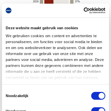
Deze website maakt gebruik van cookies
De nieuwe regeling
We gebruiken cookies om content en advertenties te
Vanaf 2025 wil de regering deze salderingsregeling
personaliseren, om functies voor social media te bieden
afbouwen. Dit betekent dat jouw klant elk jaar wat minder
en om ons websiteverkeer te analyseren. Ook delen we
opgewekte stroom mag wegstrepen tegen de geleverde
informatie over uw gebruik van onze site met onze
energie. De regeling wordt afgebouwd met 9 procent per
jaar. In plaats van 100 procent mag hij in 2025 dus nog
partners voor social media, adverteren en analyse. Deze
maar 91 procent salderen. Over dit verschil betaalt hij
partners kunnen deze gegevens combineren met andere
energiebelasting en ODE (opslag duurzame energie- en
informatie die u aan ze heeft verstrekt of die ze hebben
klimaattransitie), een heffing op het gebruik van aardgas
verzameld op basis van uw gebruik van hun services.
en elektriciteit.
Het laatste salderingsjaar is 2030, waarin men nog 28
Toestemmingsselectie
procent mag salderen en vanaf 2031 houdt de regeling
Noodzakelijk
helemaal op. Jouw klant krijgt de gehele periode nog
steeds een vergoeding voor elke kWh stroom die hij
ongesaldeerd aan het net levert. Vanaf 2031 krijgt hij dus