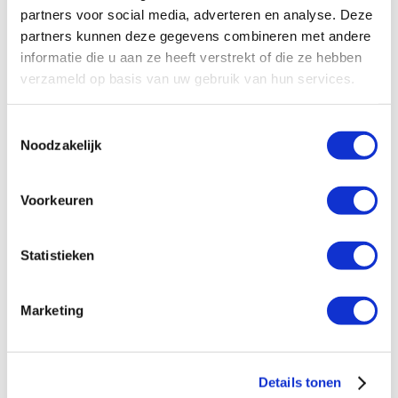
partners voor social media, adverteren en analyse. Deze
partners kunnen deze gegevens combineren met andere
Waar moet je op letten wanneer je bij jouw klant een
informatie die u aan ze heeft verstrekt of die ze hebben
airconditioningsysteem gaat installeren?
verzameld op basis van uw gebruik van hun services.
19/06/2019
Laatste update: 10-02-2026
Toestemmingsselectie
Meer klanten beseffen dat airconditioningsystemen
Noodzakelijk
kunnen bijdragen aan een ideaal binnenklimaat. Het is
hierbij voor jou van belang om het juiste advies te geven
Voorkeuren
voor een airconditioningsysteem op maat. Waar moet je
dan op letten? Hiervoor hebben wij een stappenplan.
Statistieken
lees meer
Marketing
Details tonen