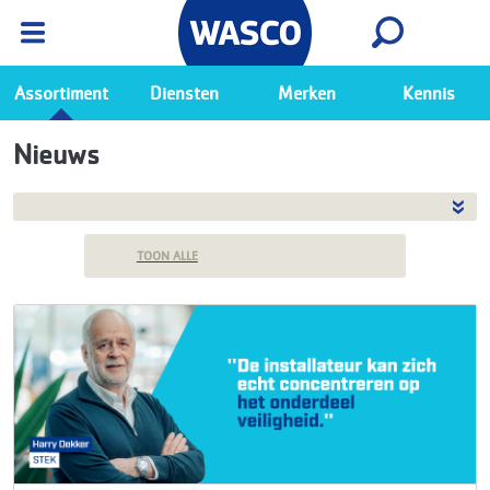
Wasco App
Bekijk
Ga naar de Wasco app
Assortiment
Diensten
Merken
Kennis
Nieuws
TOON ALLE