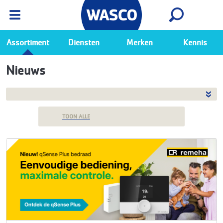
Wasco App
Bekijk
Ga naar de Wasco app
Assortiment
Diensten
Merken
Kennis
Nieuws
TOON ALLE