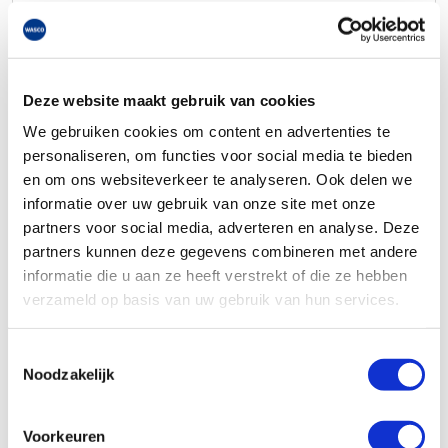
Deze website maakt gebruik van cookies
We gebruiken cookies om content en advertenties te
personaliseren, om functies voor social media te bieden
en om ons websiteverkeer te analyseren. Ook delen we
informatie over uw gebruik van onze site met onze
Intergas Xtend Eco: de beste in z’n klasse
16/01/2026
partners voor social media, adverteren en analyse. Deze
Met de Xtend Eco introduceert Intergas de nieuwste
partners kunnen deze gegevens combineren met andere
generatie hybride warmtepompen op propaan (R290). De
informatie die u aan ze heeft verstrekt of die ze hebben
Xtend Eco is de beste hybride warmtepomp in z’n klasse:
verzameld op basis van uw gebruik van hun services.
compact, krachtig, licht, stil, en toekomstgericht. Dit
monoblok is speciaal ontwikkeld voor de renovatie- en
Toestemmingsselectie
vervangingsmarkt. De compacte en lichte buitenunit en de
Noodzakelijk
speciale accessoiresets zorgen voor optimaal
installatiegemak.
Voorkeuren
lees meer