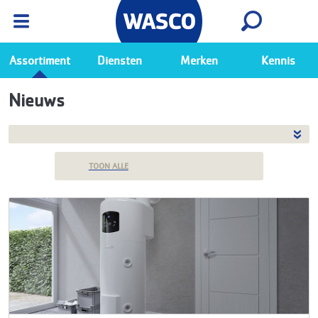
Wasco App
Bekijk
Ga naar de Wasco app
Assortiment
Diensten
Merken
Kennis
Nieuws
TOON ALLE