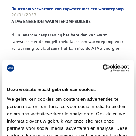
Duurzaam verwarmen van tapwater met een warmtepomp
20/04/2023
ATAG ENERGION WARMTEPOMPBOILERS
Nu al energie besparen bij het bereiden van warm
tapwater mét de mogelijkheid later een warmtepomp voor
verwarming te plaatsen? Het kan met de ATAG Energion.
Tevens is een warmtepompboiler de meest eenvoudige
stap om een woning te verduurzamen.
Warmtepompboiler vs. elektrische boiler
Een warmtepompboiler is te vergelijken met een
Deze website maakt gebruik van cookies
elektrische boiler, maar dan uitgevoerd met een
We gebruiken cookies om content en advertenties te
ingebouwde warmtepomp. Deze warmtepomp haalt
personaliseren, om functies voor social media te bieden
energie uit de omgevingslucht, deze omgevingslucht kan
en om ons websiteverkeer te analyseren. Ook delen we
zowel binnen- als buitenlucht zijn. Een warmtepompboiler
informatie over uw gebruik van onze site met onze
is hierdoor energiezuiniger dan de ‘gewone’ elektrische
partners voor social media, adverteren en analyse. Deze
boiler. Een besparing tot 80% op de energierekening voor
warm water is mogelijk door de prestaties van de
partners kunnen deze gegevens combineren met andere