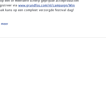
op één of meerdere scherp geprijsde actieproducten
gistreer via
www.grundfos.com/nl/campaign/Win
aak kans op een compleet verzorgde festival dag!
ctieperiode loopt van
01-04-2025 t/m 30-06-2025
.
s meer
l onderstaand de deelnemende actie producten en vergeet niet te
treren!