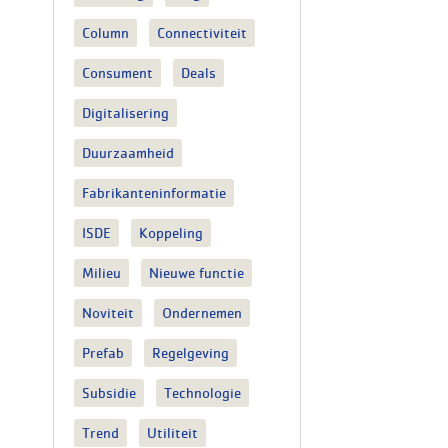
Column
Connectiviteit
Consument
Deals
Digitalisering
Duurzaamheid
Fabrikanteninformatie
ISDE
Koppeling
Milieu
Nieuwe functie
Noviteit
Ondernemen
Prefab
Regelgeving
Subsidie
Technologie
Trend
Utiliteit