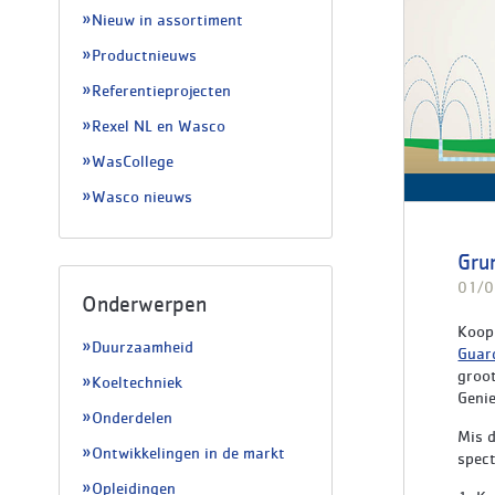
Nieuw in assortiment
Productnieuws
Referentieprojecten
Rexel NL en Wasco
WasCollege
Wasco nieuws
Gru
01/0
Onderwerpen
Koop 
Duurzaamheid
Guar
groot
Koeltechniek
Geni
Onderdelen
Mis d
Ontwikkelingen in de markt
spec
Opleidingen