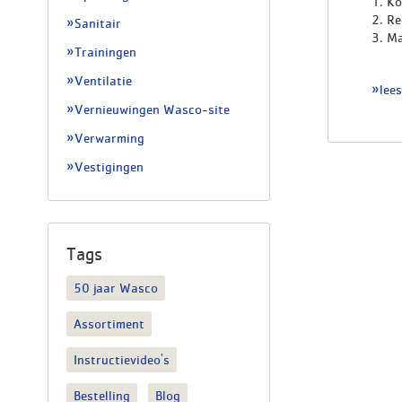
1. Ko
2. Re
Sanitair
3. M
Trainingen
De a
Ventilatie
lee
Beste
Vernieuwingen Wasco-site
regis
Verwarming
Vestigingen
Tags
50 jaar Wasco
Assortiment
Instructievideo's
Bestelling
Blog