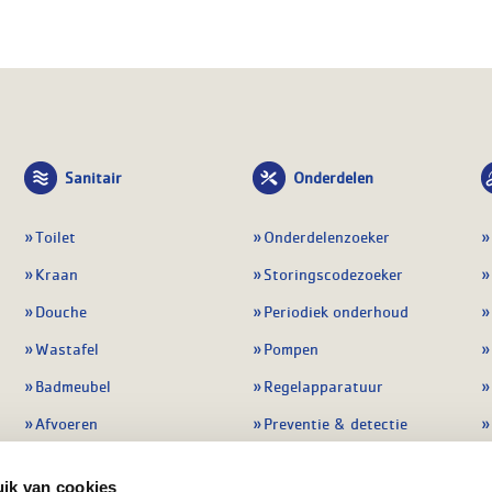
Sanitair
Onderdelen
Toilet
Onderdelenzoeker
Kraan
Storingscodezoeker
Douche
Periodiek onderhoud
Wastafel
Pompen
Badmeubel
Regelapparatuur
Afvoeren
Preventie & detectie
Alle sanitair
Alle onderdelen
ik van cookies