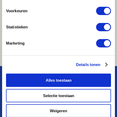
Sanitair
Voorkeuren
Onderdelen
Statistieken
Ventilatie
Marketing
Airconditioning
Details tonen
Alles toestaan
Privacy statement
Algemene
Selectie toestaan
voorwaarden
KvK nr: 08055426
BTW nr:
NL801603729B01
Copyright Ⓒ 2026
Weigeren