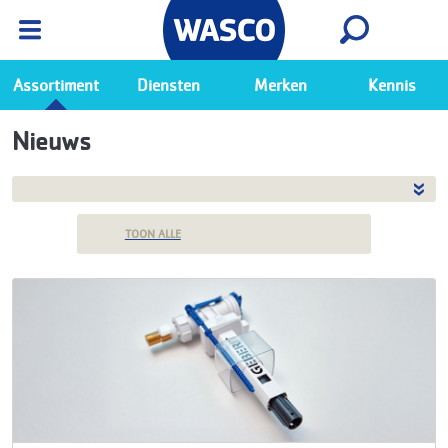
Wasco App
Bekijk
Ga naar de Wasco app
Assortiment
Diensten
Merken
Kennis
Nieuws
TOON ALLE