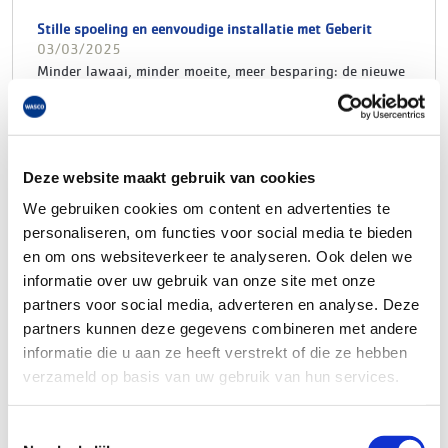
Stille spoeling en eenvoudige installatie met Geberit
03/03/2025
Minder lawaai, minder moeite, meer besparing: de nieuwe
Geberit type 383 vlotterkraan biedt vele verbeteringen.
Hij zorgt voor een stille vulling van het reservoir, maakt
de installatie eenvoudiger en is duurzamer vanwege de
materiaal besparing.
Deze website maakt gebruik van cookies
Of het nu gaat om het geluid van een torenklok, het
geronk van een motor in de verte of het druppelen van
We gebruiken cookies om content en advertenties te
een kraan: ’s nachts veroorzaken zelfs de kleinste
personaliseren, om functies voor social media te bieden
geluiden overlast. Lawaai zet het menselijk lichaam op
en om ons websiteverkeer te analyseren. Ook delen we
scherp, er komen stresshormonen vrij, het hart gaat
informatie over uw gebruik van onze site met onze
sneller kloppen – en slapen lukt niet meer. Mogelijke
partners voor social media, adverteren en analyse. Deze
geluidsbronnen zijn bijvoorbeeld mensen die in huis naar
partners kunnen deze gegevens combineren met andere
het toilet gaan. Zowel in een vrijstaand huis als in een
informatie die u aan ze heeft verstrekt of die ze hebben
flat of hotel. Vooral het doorspoelen van het toilet kan de
verzameld op basis van uw gebruik van hun services.
slaap van mensen in aangrenzende kamers verstoren. En
dit geldt ook voor het vullen van het reservoir.
Toestemmingsselectie
Tot 50% minder geluid