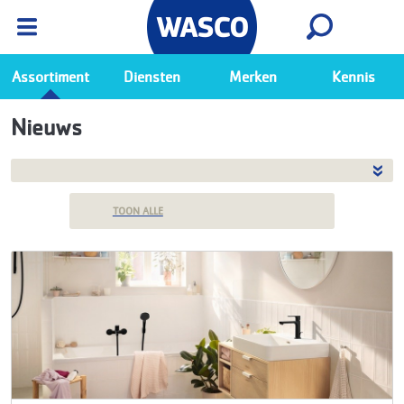
Wasco App
Bekijk
Ga naar de Wasco app
Assortiment
Diensten
Merken
Kennis
Nieuws
TOON ALLE