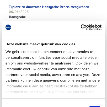
Tijdloze en duurzame Hansgrohe Rebris mengkranen
06/06/2023
Hansgrohe
Ontdek de tijdloze en duurzame
Rebris
mengkranen. Kies
uit twee designvarianten, met rondingen of strakke
randen. Beide varianten bieden een breed assortiment
voor de hele badkamer en ondersteunen met innovatieve
Deze website maakt gebruik van cookies
technologieën een duurzame levensstijl.
We gebruiken cookies om content en advertenties te
Rebris is verkrijgbaar in twee designvarianten, S en E, en
personaliseren, om functies voor social media te bieden
in verschillende ComfortZone-hoogtes. Rebris
en om ons websiteverkeer te analyseren. Ook delen we
mengkranen zijn uniek door hun uitgesproken slanke
informatie over uw gebruik van onze site met onze
vormgeving en hun fijn uitgevoerde greep. Het design van
partners voor social media, adverteren en analyse. Deze
Rebris S valt op door de zachte rondingen, terwijl Rebris
partners kunnen deze gegevens combineren met andere
E juist te herkennen is aan de strakke en opvallende
informatie die u aan ze heeft verstrekt of die ze hebben
lijnen. De vorm en taal van beide designvarianten wordt in
verzameld op basis van uw gebruik van hun services.
het hele assortiment doorgevoerd: van de
wastafelmengkranen tot het bad en de douche. Waarbij
de keuze bestaat uit mat zwart of chroom.
Toestemmingsselectie