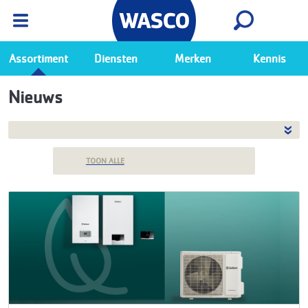
Wasco App
Bekijk
Ga naar de Wasco app
Assortiment
Diensten
Merken
Kennis
Nieuws
TOON ALLE