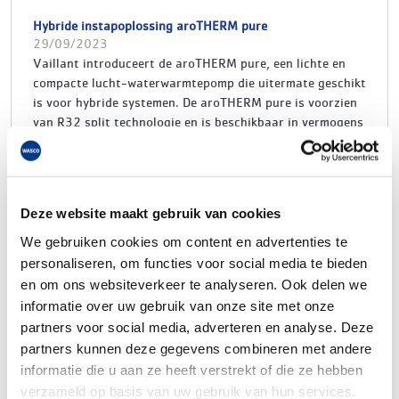
Hybride instapoplossing aroTHERM pure
29/09/2023
Vaillant introduceert de aroTHERM pure, een lichte en
compacte lucht-waterwarmtepomp die uitermate geschikt
is voor hybride systemen. De aroTHERM pure is voorzien
van R32 split technologie en is beschikbaar in vermogens
van 4, 6, 8 of 10 kW. Samen met een eenvoudige
installatie en gunstige prijs-/kwaliteitverhouding is de
aroTHERM pure een aantrekkelijke hybride
instapoplossing voor zowel installateur als
Deze website maakt gebruik van cookies
woningeigenaar.
We gebruiken cookies om content en advertenties te
personaliseren, om functies voor social media te bieden
De aroTHERM pure is de nieuwe hybride warmtepomp
en om ons websiteverkeer te analyseren. Ook delen we
instapoplossing van Vaillant. Deze lichte en compacte
informatie over uw gebruik van onze site met onze
lucht-waterwarmtepomp is voorzien van R32 split
partners voor social media, adverteren en analyse. Deze
technologie en beschikbaar in vermogens van 4, 6, 8 en
partners kunnen deze gegevens combineren met andere
10 kW. Dit maakt de aroTHERM pure veelzijdig
informatie die u aan ze heeft verstrekt of die ze hebben
toepasbaar: of als add-on hybride bij een bestaande of
verzameld op basis van uw gebruik van hun services.
nieuwe cv-ketel, of als all-electric ready hybride waarbij